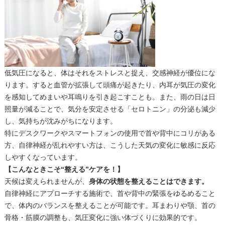
低気圧になると、体はそれをストレスと捉え、
交感神経が優位にな
ります。
すると血管が拡張して頭痛が起きたり、
内耳が気圧の変化
を感知してめまいや耳鳴りを引き起こすことも。
また、雨の日は日
照量が減ることで、気分を安定させる「
セロトニン」の分泌も減少
し、気持ちが沈みがちになります。
特にデスクワークやスマートフォンの使用で首や背中にコリがある
方、自律神経が乱れやすい方は、
こうした天気の変化に敏感に反応
しやすくなっています。
【こんなときこそ“整える”ケアを！】
天候は変えられませんが、
身体の状態を整えることはできます。
自律神経にアプローチする施術で、
首や背中の緊張をゆるめること
で、
体内のバランスを整えることが可能です。耳まわりや顎、
首の
骨格・筋膜の調整も、気圧変化に強い体づくりに効果的です。