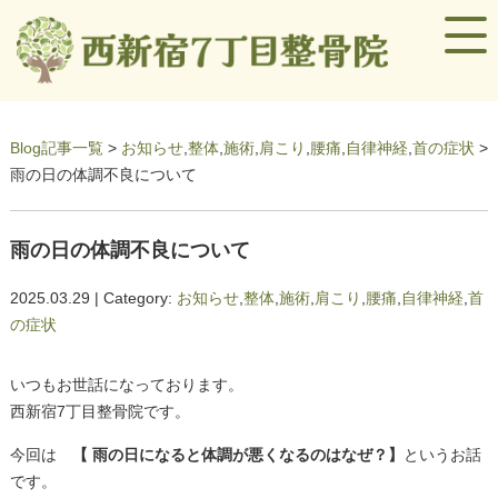
Blog記事一覧
>
お知らせ
,
整体
,
施術
,
肩こり
,
腰痛
,
自律神経
,
首の症状
>
雨の日の体調不良について
雨の日の体調不良について
2025.03.29 | Category:
お知らせ
,
整体
,
施術
,
肩こり
,
腰痛
,
自律神経
,
首
の症状
いつもお世話になっております。
西新宿7丁目整骨院です。
今回は
【 雨の日になると体調が悪くなるのはなぜ？】
というお話
です。