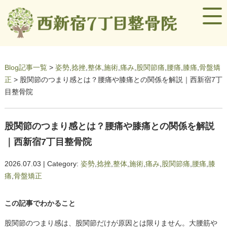
Blog記事一覧
>
姿勢
,
捻挫
,
整体
,
施術
,
痛み
,
股関節痛
,
腰痛
,
膝痛
,
骨盤矯
正
> 股関節のつまり感とは？腰痛や膝痛との関係を解説｜西新宿7丁
目整骨院
股関節のつまり感とは？腰痛や膝痛との関係を解説
｜西新宿7丁目整骨院
2026.07.03 | Category:
姿勢
,
捻挫
,
整体
,
施術
,
痛み
,
股関節痛
,
腰痛
,
膝
痛
,
骨盤矯正
この記事でわかること
股関節のつまり感は、股関節だけが原因とは限りません。大腰筋や