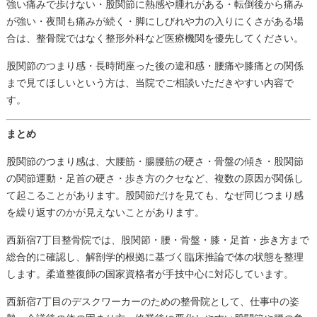
強い痛みで歩けない・股関節に熱感や腫れがある・転倒後から痛み
が強い・夜間も痛みが続く・脚にしびれや力の入りにくさがある場
合は、整骨院ではなく整形外科など医療機関を優先してください。
股関節のつまり感・長時間座った後の違和感・腰痛や膝痛との関係
まで見てほしいという方は、当院でご相談いただきやすい内容で
す。
まとめ
股関節のつまり感は、大腰筋・腸腰筋の硬さ・骨盤の傾き・股関節
の関節運動・足首の硬さ・歩き方のクセなど、複数の原因が関係し
て起こることがあります。股関節だけを見ても、なぜ同じつまり感
を繰り返すのかが見えないことがあります。
西新宿7丁目整骨院では、股関節・腰・骨盤・膝・足首・歩き方まで
総合的に確認し、解剖学的根拠に基づく臨床推論で体の状態を整理
します。柔道整復師の国家資格者が手技中心に対応しています。
西新宿7丁目のデスクワーカーのための整骨院として、仕事中の姿