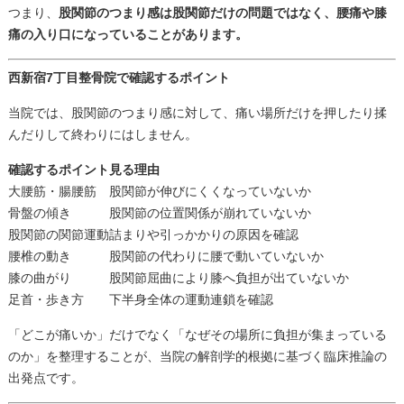
つまり、
股関節のつまり感は股関節だけの問題ではなく、腰痛や膝
痛の入り口になっていることがあります。
西新宿7丁目整骨院で確認するポイント
当院では、股関節のつまり感に対して、痛い場所だけを押したり揉
んだりして終わりにはしません。
確認するポイント
見る理由
大腰筋・腸腰筋
股関節が伸びにくくなっていないか
骨盤の傾き
股関節の位置関係が崩れていないか
股関節の関節運動
詰まりや引っかかりの原因を確認
腰椎の動き
股関節の代わりに腰で動いていないか
膝の曲がり
股関節屈曲により膝へ負担が出ていないか
足首・歩き方
下半身全体の運動連鎖を確認
「どこが痛いか」だけでなく「なぜその場所に負担が集まっている
のか」を整理することが、当院の解剖学的根拠に基づく臨床推論の
出発点です。