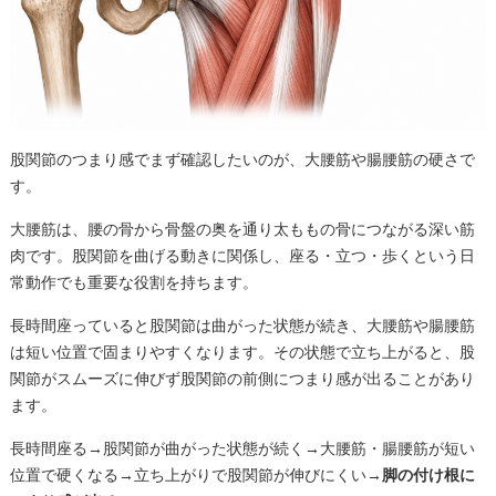
股関節のつまり感でまず確認したいのが、大腰筋や腸腰筋の硬さで
す。
大腰筋は、腰の骨から骨盤の奥を通り太ももの骨につながる深い筋
肉です。股関節を曲げる動きに関係し、座る・立つ・歩くという日
常動作でも重要な役割を持ちます。
長時間座っていると股関節は曲がった状態が続き、大腰筋や腸腰筋
は短い位置で固まりやすくなります。その状態で立ち上がると、股
関節がスムーズに伸びず股関節の前側につまり感が出ることがあり
ます。
長時間座る→股関節が曲がった状態が続く→大腰筋・腸腰筋が短い
位置で硬くなる→立ち上がりで股関節が伸びにくい→
脚の付け根に