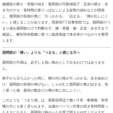
腸腰筋の硬さ・骨盤の傾き・股関節の可動域低下・足首の硬さ・歩
き方のクセ・長時間の座りっぱなしによる姿勢の崩れなどが関係
し、股関節の前側や奥に「引っかかる」「詰まる」「脚が出しにく
い」と感じることがあります。西新宿7丁目整骨院では、股関節のつ
まり感を股関節だけで判断せず、腰・骨盤・膝・足首・歩き方まで
確認し、解剖学的根拠に基づく臨床推論で体全体のつながりを整理
します。
股関節が「痛い」よりも「つまる」と感じる方へ
股関節の不調は、必ずしも強い痛みとして出るわけではありませ
ん。
椅子から立ち上がった時に、脚の付け根が引っかかる。歩き始めだ
け、股関節の前側が伸びない。しゃがむと股関節の奥が詰まる。長
く座った後、最初の数歩だけ脚が前に出しにくい。
このような「つまり感」は、西新宿周辺で働くIT系・事務職・管理
職の方にも多く見られます。会議やパソコン作業が続き長時間座っ
たままになると、股関節は曲がった位置で固まりやすくなります。