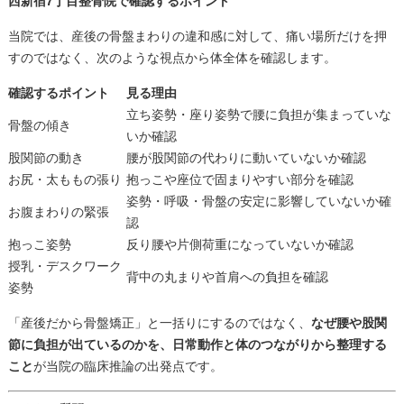
西新宿7丁目整骨院で確認するポイント
当院では、産後の骨盤まわりの違和感に対して、痛い場所だけを押
すのではなく、次のような視点から体全体を確認します。
確認するポイント
見る理由
立ち姿勢・座り姿勢で腰に負担が集まっていな
骨盤の傾き
いか確認
股関節の動き
腰が股関節の代わりに動いていないか確認
お尻・太ももの張り
抱っこや座位で固まりやすい部分を確認
姿勢・呼吸・骨盤の安定に影響していないか確
お腹まわりの緊張
認
抱っこ姿勢
反り腰や片側荷重になっていないか確認
授乳・デスクワーク
背中の丸まりや首肩への負担を確認
姿勢
「産後だから骨盤矯正」と一括りにするのではなく、
なぜ腰や股関
節に負担が出ているのかを、日常動作と体のつながりから整理する
こと
が当院の臨床推論の出発点です。