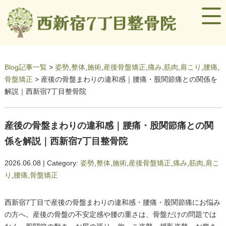
Blog記事一覧
>
姿勢
,
整体
,
施術
,
産後骨盤矯正
,
痛み
,
筋肉
,
肩こり
,
腰痛
,
骨盤矯正
> 産後の骨盤まわりの違和感｜腰痛・股関節痛との関係を
解説｜西新宿7丁目整骨院
産後の骨盤まわりの違和感｜腰痛・股関節痛との関
係を解説｜西新宿7丁目整骨院
2026.06.08 | Category:
姿勢
,
整体
,
施術
,
産後骨盤矯正
,
痛み
,
筋肉
,
肩こ
り
,
腰痛
,
骨盤矯正
西新宿7丁目で産後の骨盤まわりの違和感・腰痛・股関節痛にお悩み
の方へ。産後の骨盤の不安定感や腰の重さは、骨盤だけの問題では