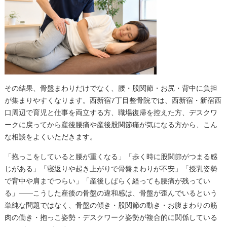
その結果、骨盤まわりだけでなく、腰・股関節・お尻・背中に負担
が集まりやすくなります。西新宿7丁目整骨院では、西新宿・新宿西
口周辺で育児と仕事を両立する方、職場復帰を控えた方、デスクワ
ークに戻ってから産後腰痛や産後股関節痛が気になる方から、こん
な相談をよくいただきます。
「抱っこをしていると腰が重くなる」「歩く時に股関節がつまる感
じがある」「寝返りや起き上がりで骨盤まわりが不安」「授乳姿勢
で背中や肩までつらい」「産後しばらく経っても腰痛が残ってい
る」——こうした産後の骨盤の違和感は、骨盤が歪んでいるという
単純な問題ではなく、骨盤の傾き・股関節の動き・お腹まわりの筋
肉の働き・抱っこ姿勢・デスクワーク姿勢が複合的に関係している