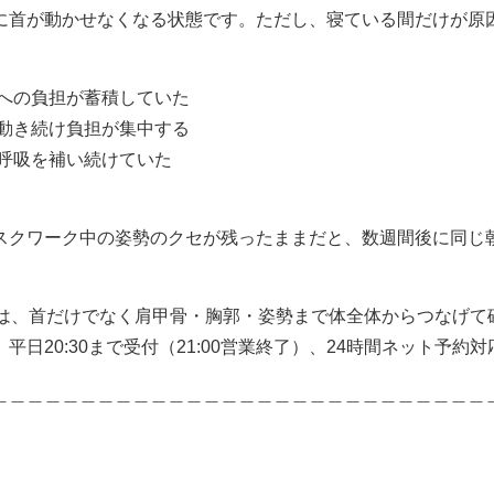
に首が動かせなくな
る状態です。ただし、寝
ている間だけが原
への負担が蓄積していた
動き続け負担が集中する
呼吸を補い続けていた
スクワーク中の姿勢の
クセが残ったままだと、数週間後に
同じ
は、首だけでなく
肩甲骨・胸郭・姿勢まで体全体からつなげ
て
、平日2
0:30まで受付（21:00営業終
了）、24時間ネット予約対
＿＿＿＿＿＿＿＿＿＿＿＿＿＿＿＿＿＿＿＿＿＿＿＿＿＿＿＿