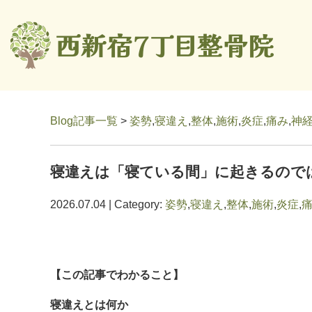
Blog記事一覧
>
姿勢
,
寝違え
,
整体
,
施術
,
炎症
,
痛み
,
神
寝違えは「寝ている間」に起きるので
2026.07.04 | Category:
姿勢
,
寝違え
,
整体
,
施術
,
炎症
,
【この記事でわかること】
寝違えとは何か