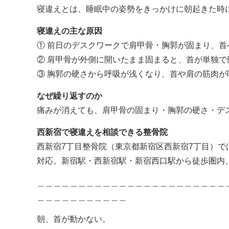
寝違えとは、睡眠中
の姿勢をきっかけに朝
起きた時
寝違えの主な原因
①
前日のデスクワークで肩甲骨・胸郭が固まり、首
②
肩甲骨が外側に開いたまま固まると、首が単独で
③
胸郭の硬さから呼吸が浅くなり、首や肩の筋肉が
なぜ繰り返すのか
痛みが消えても、肩甲骨の固
まり・胸郭の硬さ・デ
西新宿で寝違えを相談できる整骨院
西新宿7丁目整骨院（東京都新
宿区西新宿7丁目）で
対応。新宿駅・西新
宿駅・新宿西口駅から徒歩圏内
＿＿＿＿＿＿＿＿＿＿＿＿＿＿＿＿＿＿＿＿＿＿＿
＿＿＿＿＿＿＿＿＿＿＿
朝、首が動かない。